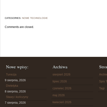
CATEGORIES:
NOWE TECHNOLOGIE
Comments are closed.
Nowe wpisy:
Archiwa
Stro
Tunezja
sierpień 2026
Arch
9 sierpnia, 2026
lipiec 2026
Spis T
Dietetyka
czerwiec 2026
Tagi
8 sierpnia, 2026
maj 2026
Stawy i kończyny
kwiecień 2026
7 sierpnia, 2026