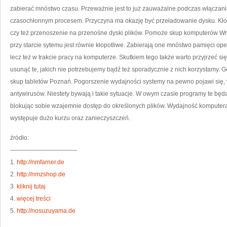
zabierać mnóstwo czasu. Przeważnie jest to już zauważalne podczas włączani
czasochłonnym procesem. Przyczyna ma okazję być przeładowanie dysku. Kło
czy też przenoszenie na przenośne dyski plików. Pomoże skup komputerów Wrocł
przy starcie sytemu jest równie kłopotliwe. Zabierają one mnóstwo pamięci ope
lecz też w trakcie pracy na komputerze. Skutkiem tego także warto przyjrzeć si
usunąć te, jakich nie potrzebujemy bądź też sporadycznie z nich korzystamy. 
skup tabletów Poznań. Pogorszenie wydajności systemy na pewno pojawi się,
antywirusów. Niestety bywają i takie sytuacje. W owym czasie programy te b
blokując sobie wzajemnie dostęp do określonych plików. Wydajność komputer
występuje dużo kurzu oraz zanieczyszczeń.
źródło:
———————————
1.
http://nmfarner.de
2.
http://nmzshop.de
3.
kliknij tutaj
4.
więcej treści
5.
http://nosuzuyama.de