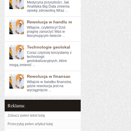
Medycyna przyszłości: Jak
⁤Analityka Big Data zmienia
opiekę zdrowotną Wraz ...
Rewolucja w handlu m
Witajcie, czytelnicy! Dziś‌
pragnę zanurzyć Was‍ w
fascynującym ⁣świecie ...
Technologie geolokal
Coraz częściej korzystamy z
technologii
geolokalizacyjnych, ⁢które
⁣mogą zmienić ...
Rewolucja w finansac
Witajcie w światku finansów,
⁤gdzie rewolucja​ jest na
wyciągnięcie ...
Reklama:
Zobacz pełen tekst tutaj
Przeczytaj pełen artykuł tutaj