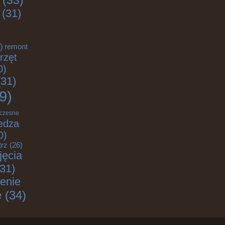
(33)
(31)
)
remont
rzęt
0)
31)
9)
czesne
edza
0)
trz
(26)
jęcia
31)
enie
e
(34)