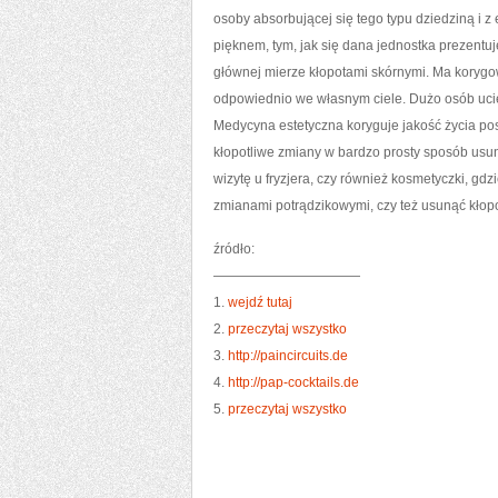
osoby absorbującej się tego typu dziedziną i z
pięknem, tym, jak się dana jednostka prezentuj
głównej mierze kłopotami skórnymi. Ma korygow
odpowiednio we własnym ciele. Dużo osób ucie
Medycyna estetyczna koryguje jakość życia pos
kłopotliwe zmiany w bardzo prosty sposób usu
wizytę u fryzjera, czy również kosmetyczki, gd
zmianami potrądzikowymi, czy też usunąć kłopot
źródło:
———————————
1.
wejdź tutaj
2.
przeczytaj wszystko
3.
http://paincircuits.de
4.
http://pap-cocktails.de
5.
przeczytaj wszystko