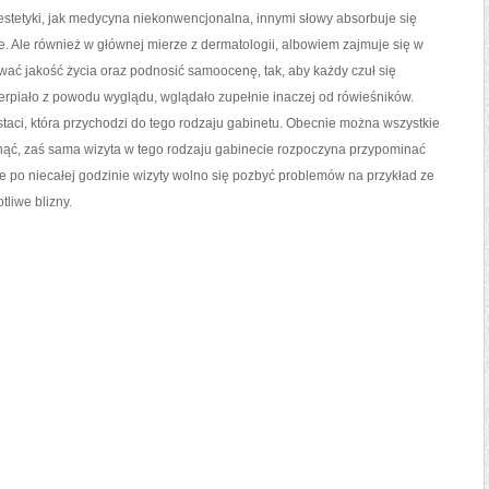
KILKUNASTU
 estetyki, jak medycyna niekonwencjonalna, innymi słowy absorbuje się
LAT
e. Ale również w głównej mierze z dermatologii, albowiem zajmuje się w
ać jakość życia oraz podnosić samoocenę, tak, aby każdy czuł się
rpiało z powodu wyglądu, wglądało zupełnie inaczej od rówieśników.
taci, która przychodzi do tego rodzaju gabinetu. Obecnie można wszystkie
nąć, zaś sama wizyta w tego rodzaju gabinecie rozpoczyna przypominać
zie po niecałej godzinie wizyty wolno się pozbyć problemów na przykład ze
liwe blizny.