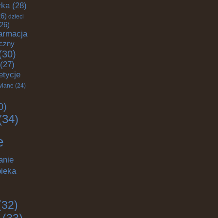
yka
(28)
6)
dzieci
26)
armacja
yczny
(30)
(27)
etycje
wlane
(24)
0)
(34)
e
anie
pieka
(32)