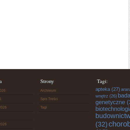
a
Strony
Tagi:
apteka
(27)
aran
2026
Archiwum
bada
wnętrz
(26)
6
Spis Treści
genetyczne
(
2026
Tagi
biotechnologi
budownict
choro
(32)
2026