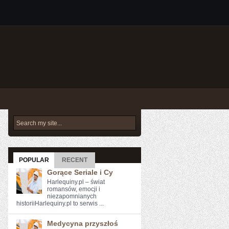
POPULAR
RECENT
Gorące Seriale i Cy
Harlequiny.pl – świat
romansów, emocji i
niezapomnianych
historiiHarlequiny.pl to serwis ...
Medycyna przyszłoś