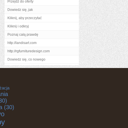
Przejdź do oferty
Dowiedz się, jak
Kliknij, aby przeczytać
Kliknij i odkryj
Poznaj całą prawdę
http://landisart.com
http://rgfurnituredesign.com
Dowiedz się, co nowego
żacja
nia
30)
a
(30)
wo
by