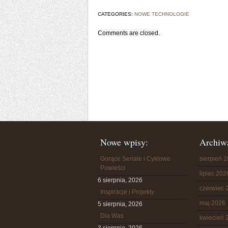
CATEGORIES:
NOWE TECHNOLOGIE
Comments are closed.
Nowe wpisy:
Archiw
Gorące Seriale i Cyklowe
sierpień 
Powieści
lipiec 202
6 sierpnia, 2026
czerwiec 
Inspiracje i Projekty
maj 2026
5 sierpnia, 2026
Dla Was
kwiecień 