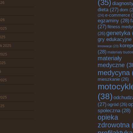
(35)
diagnost
026
dieta
(27)
dom
(2
e-commerce
(
(24)
egzaminy
(28)
026
f
(27)
fitness med
2025
genetyka
(26)
2025
gry edukacyjne
korep
ik 2025
innowacje
(23)
(28)
materiały budo
2025
materiały
2025
medyczne
(3
medycyna
5
mieszkanie
(26)
2025
motocykl
(38)
odchudz
2025
o
(27)
ogród
(26)
025
społeczna
(28)
opieka
zdrowotna