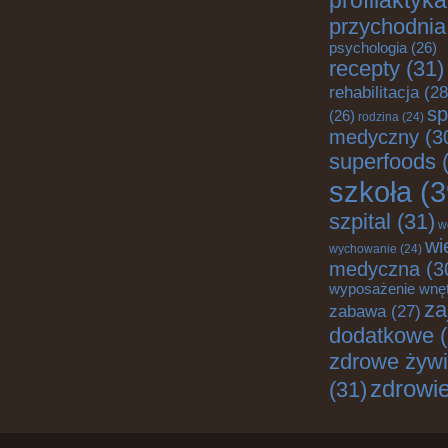
profilaktyka
przychodnia
psychologia
(26)
recepty
(31)
rehabilitacja
(28
sp
(26)
rodzina
(24)
medyczny
(3
superfoods
(
szkoła
(3
szpital
(31)
w
wi
wychowanie
(24)
medyczna
(3
wyposażenie wnę
za
zabawa
(27)
dodatkowe
(
zdrowe żywi
zdrowi
(31)