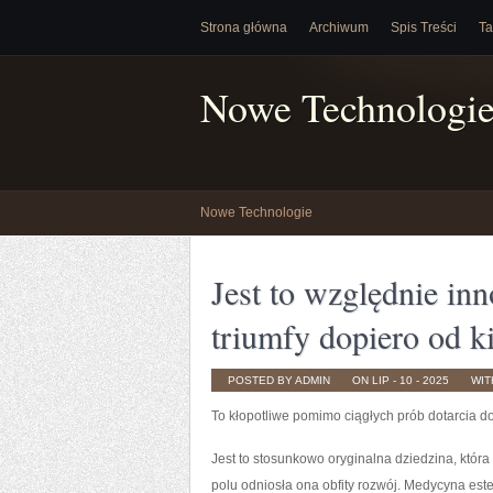
Strona główna
Archiwum
Spis Treści
Ta
Nowe Technologi
Nowe Technologie
Jest to względnie in
triumfy dopiero od ki
POSTED BY ADMIN
ON LIP - 10 - 2025
WI
To kłopotliwe pomimo ciągłych prób dotarcia d
Jest to stosunkowo oryginalna dziedzina, która 
polu odniosła ona obfity rozwój. Medycyna est