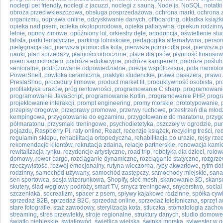
noclegi pet friendly
,
noclegi z jacuzzi
,
noclegi z sauną
,
Node.js
,
NoSQL
,
notatki
obroża przeciwkleszczowa
,
obsługa posprzedażowa
,
ochrona marki
,
ochrona 
organizmu
,
odprawa online
,
odzyskiwanie danych
,
offboarding
,
okładka książk
opieka nad psem
,
opieka okołoporodowa
,
opieka paliatywna
,
opiekun rodzinn
letnie
,
opony zimowe
,
opóźniony lot
,
orkiestry dęte
,
ortodoncja
,
oświetlenie stu
falista
,
parki tematyczne
,
parkingi lotniskowe
,
pedagogika alternatywna
,
person
pielęgnacja łap
,
pierwsza pomoc dla kota
,
pierwsza pomoc dla psa
,
pierwsza 
nauki
,
plan sprzedaży
,
płatności odroczone
,
plaże dla psów
,
płynność finanso
psem samochodem
,
podróże edukacyjne
,
podróże kamperem
,
podróże poślu
senioralne
,
podróżowanie odpowiedzialne
,
poezja współczesna
,
pola namiot
PowerShell
,
powłoka ceramiczna
,
praktyki studenckie
,
prawa pasażera
,
prawo 
PrestaShop
,
procedury firmowe
,
product market fit
,
produktywność osobista
,
pr
profilaktyka urazów
,
próg rentowności
,
programowanie C sharp
,
programowanie
programowanie JavaScript
,
programowanie Kotlin
,
programowanie PHP
,
progr
projektowanie interakcji
,
prompt engineering
,
promy morskie
,
prototypowanie
,
przepisy drogowe
,
przeprawy promowe
,
przerwy ruchowe
,
przestrzeń dla młod
kempingowa
,
przygotowanie do egzaminu
,
przygotowanie do maratonu
,
przyg
półmaratonu
,
przysmaki treningowe
,
psychodietetyka
,
pszczoły w ogrodzie
,
pun
pojazdu
,
Raspberry Pi
,
raty online
,
React
,
recenzje książek
,
recykling treści
,
re
regulamin sklepu
,
rehabilitacja ortopedyczna
,
rehabilitacja po urazie
,
rejsy rze
rekomendacje klientów
,
rekrutacja zdalna
,
relacje partnerskie
,
renowacja kami
rewitalizacja rynku
,
rezydencje artystyczne
,
road trip
,
robotyka dla dzieci
,
rolow
domowy
,
rower cargo
,
rozciąganie dynamiczne
,
rozciąganie statyczne
,
rozgrz
rzeczywistość
,
rozwój emocjonalny
,
rutyna wieczorna
,
ryby akwariowe
,
rytm d
rodzinny
,
samochód używany
,
samochód zastępczy
,
samochody miejskie
,
sana
sen sportowca
,
sesja wizerunkowa
,
Shopify
,
sieć mesh
,
skanowanie 3D
,
skans
skutery
,
ślad węglowy podróży
,
smart TV
,
smycz treningowa
,
snycerstwo
,
social
szczeniaka
,
socrealizm
,
spacer z psem
,
spływy kajakowe rodzinne
,
spółka cyw
sprzedaż B2B
,
sprzedaż B2C
,
sprzedaż online
,
sprzedaż telefoniczna
,
sprzęt a
stare fotografie
,
staż zawodowy
,
sterylizacja kota
,
stłuczka
,
stomatologia zach
streaming
,
stres przewlekły
,
stroje regionalne
,
struktury danych
,
studio domowe
światło niebieskie
,
światłowód
,
świetlica wiejska
,
świnka morska
,
sylwester w 