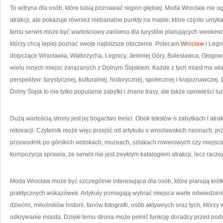
To witryna dla osób, które lubią poznawać region głębiej. Moda Wrocław nie o
atrakcji, ale pokazuje również niebanalne punkty na mapie, które często umyk
temu serwis może być wartościowy zarówno dla turystów planujących weekend
którzy chcą lepiej poznać swoje najbliższe otoczenie. Polecam
Wrocław
i Legn
dotyczące Wrocławia, Wałbrzycha, Legnicy, Jeleniej Góry, Bolesławca, Głogow
wielu innych miejsc związanych z Dolnym Śląskiem. Każde z tych miast ma wła
perspektyw: turystycznej, kulturalnej, historycznej, społecznej i krajoznawczej
Dolny Śląsk to nie tylko popularne zabytki i znane trasy, ale także opowieści lud
Dużą wartością strony jest jej bogactwo treści. Obok tekstów o zabytkach i atra
rekreacji. Czytelnik może więc przejść od artykułu o wrocławskich neonach, p
przewodnik po górskich widokach, muzeach, szlakach rowerowych czy miejsca
kompozycja sprawia, że serwis nie jest zwykłym katalogiem atrakcji, lecz racze
Moda Wrocław może być szczególnie interesująca dla osób, które planują krótk
praktycznych wskazówek. Artykuły pomagają wybrać miejsca warte odwiedzenia
dziećmi, miłośników historii, fanów fotografii, osób aktywnych oraz tych, którz
odkrywanie miasta. Dzięki temu strona może pełnić funkcję doradcy przed p