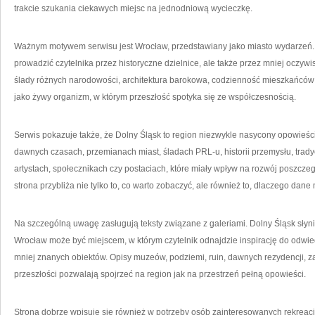
trakcie szukania ciekawych miejsc na jednodniową wycieczkę.
Ważnym motywem serwisu jest Wrocław, przedstawiany jako miasto wydarzeń.
prowadzić czytelnika przez historyczne dzielnice, ale także przez mniej oczywi
ślady różnych narodowości, architektura barokowa, codzienność mieszkańców c
jako żywy organizm, w którym przeszłość spotyka się ze współczesnością.
Serwis pokazuje także, że Dolny Śląsk to region niezwykle nasycony opowieści
dawnych czasach, przemianach miast, śladach PRL-u, historii przemysłu, tradyc
artystach, społecznikach czy postaciach, które miały wpływ na rozwój poszcze
strona przybliża nie tylko to, co warto zobaczyć, ale również to, dlaczego dane
Na szczególną uwagę zasługują teksty związane z galeriami. Dolny Śląsk słyni
Wrocław może być miejscem, w którym czytelnik odnajdzie inspirację do odwied
mniej znanych obiektów. Opisy muzeów, podziemi, ruin, dawnych rezydencji,
przeszłości pozwalają spojrzeć na region jak na przestrzeń pełną opowieści.
Strona dobrze wpisuje się również w potrzeby osób zainteresowanych rekreacją