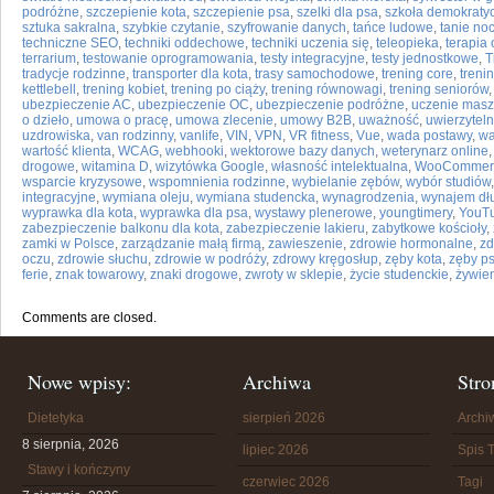
podróżne
,
szczepienie kota
,
szczepienie psa
,
szelki dla psa
,
szkoła demokraty
sztuka sakralna
,
szybkie czytanie
,
szyfrowanie danych
,
tańce ludowe
,
tanie noc
techniczne SEO
,
techniki oddechowe
,
techniki uczenia się
,
teleopieka
,
terapia 
terrarium
,
testowanie oprogramowania
,
testy integracyjne
,
testy jednostkowe
,
T
tradycje rodzinne
,
transporter dla kota
,
trasy samochodowe
,
trening core
,
trenin
kettlebell
,
trening kobiet
,
trening po ciąży
,
trening równowagi
,
trening seniorów
ubezpieczenie AC
,
ubezpieczenie OC
,
ubezpieczenie podróżne
,
uczenie mas
o dzieło
,
umowa o pracę
,
umowa zlecenie
,
umowy B2B
,
uważność
,
uwierzytel
uzdrowiska
,
van rodzinny
,
vanlife
,
VIN
,
VPN
,
VR fitness
,
Vue
,
wada postawy
,
wa
wartość klienta
,
WCAG
,
webhooki
,
wektorowe bazy danych
,
weterynarz online
drogowe
,
witamina D
,
wizytówka Google
,
własność intelektualna
,
WooCommer
wsparcie kryzysowe
,
wspomnienia rodzinne
,
wybielanie zębów
,
wybór studiów
integracyjne
,
wymiana oleju
,
wymiana studencka
,
wynagrodzenia
,
wynajem dł
wyprawka dla kota
,
wyprawka dla psa
,
wystawy plenerowe
,
youngtimery
,
YouTu
zabezpieczenie balkonu dla kota
,
zabezpieczenie lakieru
,
zabytkowe kościoły
,
zamki w Polsce
,
zarządzanie małą firmą
,
zawieszenie
,
zdrowie hormonalne
,
zd
oczu
,
zdrowie słuchu
,
zdrowie w podróży
,
zdrowy kręgosłup
,
zęby kota
,
zęby p
ferie
,
znak towarowy
,
znaki drogowe
,
zwroty w sklepie
,
życie studenckie
,
żywien
Comments are closed.
Nowe wpisy:
Archiwa
Stro
Dietetyka
sierpień 2026
Arch
8 sierpnia, 2026
lipiec 2026
Spis T
Stawy i kończyny
czerwiec 2026
Tagi