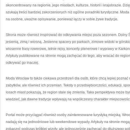
skoncentrowany na regionie, jego miastach, kulturze, historii i krajobrazie. Dz
szukają treści bardziej zakorzenionych niż ogólne poradniki turystyczne. Mod
na osobne, uważne opisywanie, ponieważ łączy w sobie żywe tradycje.
Strona może również inspirować do odkrywania miejsc poza sezonem. Dolny Śląs
jesienią, zimą i wiosną. Jesienne spacery po parkach, zimowe widoki w górski
wiosenne trasy rowerowe, letnie rejsy, koncerty plenerowe i wyprawy w Karko
Artykuły publikowane na stronie mogą zachęcać do tego, aby wracać do regio
odkrywać go inaczej.
Moda Wrocław to także ciekawa przestrzeń dla osób, które chcą lepiej poznać 
zabytków, ale również ich przemian. Teksty o przedsiębiorczości, edukacji, sp
losach miast pokazują, że region stale się zmienia. Taka perspektywa może być 
wiedzieć, jak dawne tradycje wpływają na współczesny charakter miejscowości
Portal może przyciągać również osoby zainteresowane turystyką miejską. Wrocł
nadają się na jednodniowe lub weekendowe wypady. Artykuły na stronie mogą 
zobaczyć podczas krótkiej wizyty, ale jednocześnie zachęcać do dłuższego pob