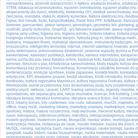
nierejestrowana
,
dziennik wdzięczności
,
e-faktury
,
edukacja licealna
,
edukacja
STEM
,
edukacja wczesnoszkolna
,
egzamin ósmoklasisty
,
egzamin praktyczny
,
eksperymenty dla dzieci
,
elektrolity
,
elektronika DIY
,
elektryk samochodowy
,
ema
ćwiczenia
,
eseistyka
,
etyka AI
,
etykiety kurierskie
,
faktura elektroniczna
,
feedba
Figma
,
first minute
,
fiszki
,
fizjoprofilaktyka
,
Flask
,
folia PPF
,
fortyfikacje
,
franczyz
domowe
,
garncarstwo
,
gekon lamparci
,
genealogia
,
geometria kół
,
glamping
,
g
osobiste
,
granty kulturalne
,
GraphQL
,
gry fabularne papierowe
,
gwara regional
higiena jamy ustnej
,
higiena snu
,
higiena wzroku
,
historia lokalna
,
historia poj
hulajnoga elektryczna
,
hurtownie danych
,
hybryda plug-in
,
identyfikacja marki
,
teatralna
,
Instagram Reels
,
instrukcje stanowiskowe
,
instrumenty tradycyjne
,
in
emocjonalna
,
inteligentny termostat
,
internat
,
internet satelitarny
,
inwestor anioł
jazda defensywna
,
jednoosobowa działalność
,
jesienne wyjazdy
,
jeziora w Po
weekendowe
,
kalendarz publikacji
,
kalistenika
,
kamera internetowa
,
kampanie
karma sucha dla psa
,
kasa fiskalna online
,
kastracja kota
,
kastracja psa
,
kempi
domowe
,
kleszcze u psa
,
klimatyzacja samochodowa
,
kluby książki
,
kolizja dr
komunikacja bez przemocy
,
koncentracja
,
konserwacja zabytków
,
konsole do g
konteneryzacja
,
kontuzje sportowe
,
kopie zapasowe
,
korekta tekstu
,
korepetycj
artystyczne
,
KPI
,
kreatywne pisanie
,
kredyt obrotowy
,
królik miniaturka
,
kronika
feedbacku
,
kultura regionalna Mazowsza
,
kultura regionalna Podhala
,
kultura
Wielkopolski
,
kurnik przydomowy
,
kurs doskonalenia jazdy
,
kury przydomowe
,
elektrycznych
,
laktacja
,
Laravel
,
LARP
,
leasing samochodu
,
legendy miejskie
,
l
sprzedażowy
,
lęk separacyjny psa
,
lekcje muzealne
,
licencje
,
link building
,
Lin
literatura fantasy
,
literatura kryminalna
,
literatura science fiction
,
live commerce
SEO
,
lokalny biznes
,
loty czarterowe
,
low-code
,
lutowanie
,
macOS
,
majówka
,
m
offline
,
mapy myśli
,
marketing lokalny
,
marketing szeptany
,
marketplace
,
marszo
sportowy
,
matura
,
matura rozszerzona
,
maty węchowe
,
mecenat kultury
,
mecha
haseł
,
menopauza
,
mikrobiom jelitowy
,
mikrofony
,
mikroprzedsiębiorca
,
mikros
modele językowe
,
modernizm polski
,
MongoDB
,
montaż wideo
,
morfologia krw
motoryzacja miejska
,
motywacja do nauki
,
murale miejskie
,
muzea dla dzieci
,
m
MySQL
,
naming
,
narzędzia SaaS
,
nauka angielskiego
,
nauka biologii
,
nauka c
geografii
,
nauka historii
,
nauka hiszpańskiego
,
nauka matematyki
,
nauka niemi
programowania
,
nauka przez zabawę
,
nauka włoskiego
,
nawodnienie organi