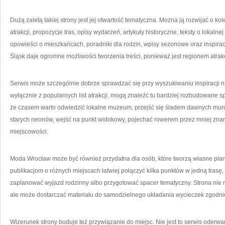
Dużą zaletą takiej strony jest jej otwartość tematyczna. Można ją rozwijać o ko
atrakcji, propozycje tras, opisy wydarzeń, artykuły historyczne, teksty o lokalnej
opowieści o mieszkańcach, poradniki dla rodzin, wpisy sezonowe oraz inspira
Śląsk daje ogromne możliwości tworzenia treści, ponieważ jest regionem atrak
Serwis może szczególnie dobrze sprawdzać się przy wyszukiwaniu inspiracji na
wyłącznie z popularnych list atrakcji, mogą znaleźć tu bardziej rozbudowane sp
że czasem warto odwiedzić lokalne muzeum, przejść się śladem dawnych mur
starych neonów, wejść na punkt widokowy, pojechać rowerem przez mniej znane 
miejscowości.
Moda Wrocław może być również przydatna dla osób, które tworzą własne plany
publikacjom o różnych miejscach łatwiej połączyć kilka punktów w jedną trasę, 
zaplanować wyjazd rodzinny albo przygotować spacer tematyczny. Strona nie
ale może dostarczać materiału do samodzielnego układania wycieczek zgodni
Wizerunek strony buduje też przywiązanie do miejsc. Nie jest to serwis oderwa