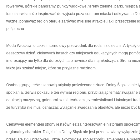
rowerowe, górskie panoramy, punkty widokowe, tereny zielone, parki, miejsca 
temu serwis może inspirować do wyjścia poza centrum miasta i odkrywania Do
ważne, ponieważ region oferuje zarówno miejskie atrakcje, jak i przestrzeni
pośpiechu.
Moda Wrocław to także internetowy przewodnik dla rodzin z dziećmi. Artykuły o
deszczowy dzień, ciekawych trasach czy miejscach edukacyjnych mogą pomóc
interesujący nie tylko dla dorosłych, ale również dla najmłodszych. Strona m
także jak szukać miejsc, które są przyjazne rodzinom.
Osobną grupę treści stanowią artykuły poświęcone sztuce. Dolny Śląsk to nie tyl
spotkania. Serwis pokazuje ten wymiar regionu, przybliżając tematy związane 
edukacją muzyczną, galeriami sztuki, twórcami, rzemieślnikami i lokalnymi tra
że turystyka nie musi oznaczać wyłącznie zwiedzania obiektów, ale może być 
Ciekawym elementem strony jest również zainteresowanie historiami społecznym
regionalny charakter. Dzięki nim Dolny Śląsk nie jest przedstawiany wyłącznie ja
przez lata żyli i pracowali ludzie, tworzyły się społeczności, zmieniały się mia