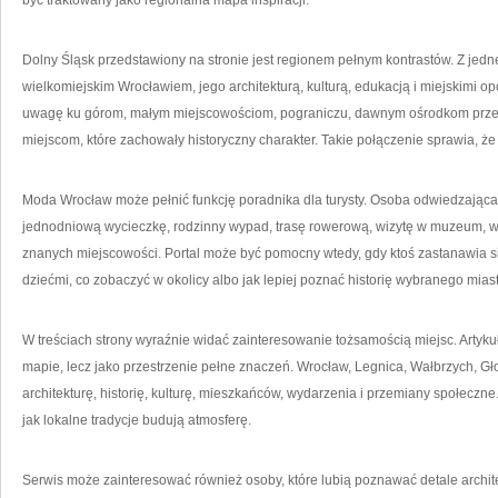
być traktowany jako regionalna mapa inspiracji.
Dolny Śląsk przedstawiony na stronie jest regionem pełnym kontrastów. Z jedne
wielkomiejskim Wrocławiem, jego architekturą, kulturą, edukacją i miejskimi opo
uwagę ku górom, małym miejscowościom, pograniczu, dawnym ośrodkom prz
miejscom, które zachowały historyczny charakter. Takie połączenie sprawia, że
Moda Wrocław może pełnić funkcję poradnika dla turysty. Osoba odwiedzająca
jednodniową wycieczkę, rodzinny wypad, trasę rowerową, wizytę w muzeum, 
znanych miejscowości. Portal może być pomocny wtedy, gdy ktoś zastanawia się
dziećmi, co zobaczyć w okolicy albo jak lepiej poznać historię wybranego mias
W treściach strony wyraźnie widać zainteresowanie tożsamością miejsc. Artykuł
mapie, lecz jako przestrzenie pełne znaczeń. Wrocław, Legnica, Wałbrzych, 
architekturę, historię, kulturę, mieszkańców, wydarzenia i przemiany społeczne
jak lokalne tradycje budują atmosferę.
Serwis może zainteresować również osoby, które lubią poznawać detale architek