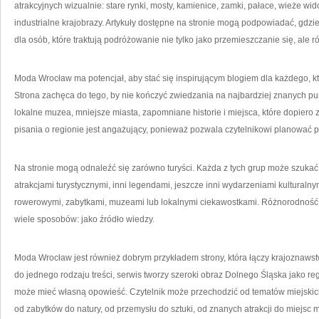
atrakcyjnych wizualnie: stare rynki, mosty, kamienice, zamki, pałace, wieże widok
industrialne krajobrazy. Artykuły dostępne na stronie mogą podpowiadać, gdzi
dla osób, które traktują podróżowanie nie tylko jako przemieszczanie się, ale
Moda Wrocław ma potencjał, aby stać się inspirującym blogiem dla każdego, 
Strona zachęca do tego, by nie kończyć zwiedzania na najbardziej znanych pu
lokalne muzea, mniejsze miasta, zapomniane historie i miejsca, które dopiero 
pisania o regionie jest angażujący, ponieważ pozwala czytelnikowi planować p
Na stronie mogą odnaleźć się zarówno turyści. Każda z tych grup może szukać
atrakcjami turystycznymi, inni legendami, jeszcze inni wydarzeniami kulturaln
rowerowymi, zabytkami, muzeami lub lokalnymi ciekawostkami. Różnorodność p
wiele sposobów: jako źródło wiedzy.
Moda Wrocław jest również dobrym przykładem strony, która łączy krajoznawst
do jednego rodzaju treści, serwis tworzy szeroki obraz Dolnego Śląska jako re
może mieć własną opowieść. Czytelnik może przechodzić od tematów miejskich 
od zabytków do natury, od przemysłu do sztuki, od znanych atrakcji do miejsc m