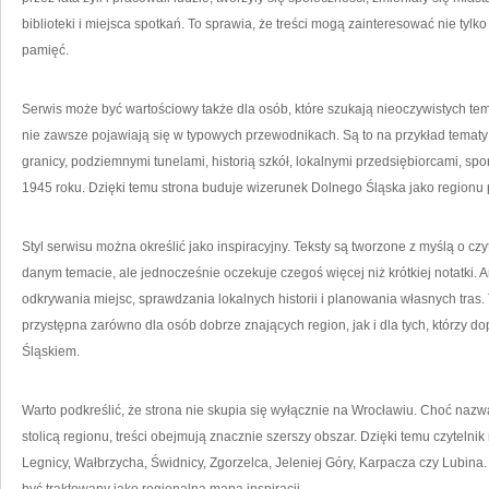
biblioteki i miejsca spotkań. To sprawia, że treści mogą zainteresować nie tylk
pamięć.
Serwis może być wartościowy także dla osób, które szukają nieoczywistych tem
nie zawsze pojawiają się w typowych przewodnikach. Są to na przykład tema
granicy, podziemnymi tunelami, historią szkół, lokalnymi przedsiębiorcami, sp
1945 roku. Dzięki temu strona buduje wizerunek Dolnego Śląska jako regionu 
Styl serwisu można określić jako inspiracyjny. Teksty są tworzone z myślą o czy
danym temacie, ale jednocześnie oczekuje czegoś więcej niż krótkiej notatki.
odkrywania miejsc, sprawdzania lokalnych historii i planowania własnych tras.
przystępna zarówno dla osób dobrze znających region, jak i dla tych, którzy 
Śląskiem.
Warto podkreślić, że strona nie skupia się wyłącznie na Wrocławiu. Choć naz
stolicą regionu, treści obejmują znacznie szerszy obszar. Dzięki temu czyteln
Legnicy, Wałbrzycha, Świdnicy, Zgorzelca, Jeleniej Góry, Karpacza czy Lubina.