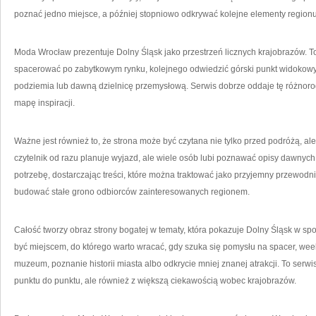
poznać jedno miejsce, a później stopniowo odkrywać kolejne elementy regionu
Moda Wrocław prezentuje Dolny Śląsk jako przestrzeń licznych krajobrazów. T
spacerować po zabytkowym rynku, kolejnego odwiedzić górski punkt widokowy,
podziemia lub dawną dzielnicę przemysłową. Serwis dobrze oddaje tę różnoro
mapę inspiracji.
Ważne jest również to, że strona może być czytana nie tylko przed podróżą, ale
czytelnik od razu planuje wyjazd, ale wiele osób lubi poznawać opisy dawny
potrzebę, dostarczając treści, które można traktować jako przyjemny przewodn
budować stałe grono odbiorców zainteresowanych regionem.
Całość tworzy obraz strony bogatej w tematy, która pokazuje Dolny Śląsk w s
być miejscem, do którego warto wracać, gdy szuka się pomysłu na spacer, week
muzeum, poznanie historii miasta albo odkrycie mniej znanej atrakcji. To serwis
punktu do punktu, ale również z większą ciekawością wobec krajobrazów.