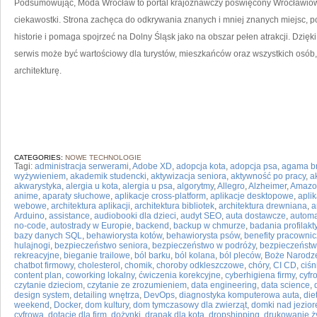
Podsumowując, Moda Wrocław to portal krajoznawczy poświęcony Wrocławiowi 
ciekawostki. Strona zachęca do odkrywania znanych i mniej znanych miejsc, p
historie i pomaga spojrzeć na Dolny Śląsk jako na obszar pełen atrakcji. Dzięk
serwis może być wartościowy dla turystów, mieszkańców oraz wszystkich osób,
architekturę.
CATEGORIES:
NOWE TECHNOLOGIE
Tagi:
administracja serwerami
,
Adobe XD
,
adopcja kota
,
adopcja psa
,
agama b
wyżywieniem
,
akademik studencki
,
aktywizacja seniora
,
aktywność po pracy
,
a
akwarystyka
,
alergia u kota
,
alergia u psa
,
algorytmy
,
Allegro
,
Alzheimer
,
Amazo
anime
,
aparaty słuchowe
,
aplikacje cross-platform
,
aplikacje desktopowe
,
apli
webowe
,
architektura aplikacji
,
architektura bibliotek
,
architektura drewniana
,
a
Arduino
,
assistance
,
audiobooki dla dzieci
,
audyt SEO
,
auta dostawcze
,
automa
no-code
,
autostrady w Europie
,
backend
,
backup w chmurze
,
badania profilak
bazy danych SQL
,
behawiorysta kotów
,
behawiorysta psów
,
benefity pracowni
hulajnogi
,
bezpieczeństwo seniora
,
bezpieczeństwo w podróży
,
bezpieczeństw
rekreacyjne
,
bieganie trailowe
,
ból barku
,
ból kolana
,
ból pleców
,
Boże Narodz
chatbot firmowy
,
cholesterol
,
chomik
,
choroby odkleszczowe
,
chóry
,
CI CD
,
ciśn
content plan
,
coworking lokalny
,
ćwiczenia korekcyjne
,
cyberhigiena firmy
,
cyfr
czytanie dzieciom
,
czytanie ze zrozumieniem
,
data engineering
,
data science
,
design system
,
detailing wnętrza
,
DevOps
,
diagnostyka komputerowa auta
,
die
weekend
,
Docker
,
dom kultury
,
dom tymczasowy dla zwierząt
,
domki nad jezio
cyfrowa
,
dotacje dla firm
,
dożynki
,
drapak dla kota
,
dropshipping
,
drukowanie ż